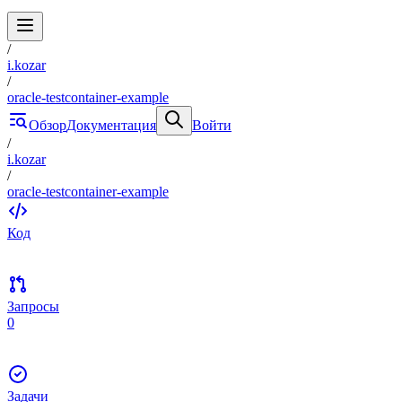
/
i.kozar
/
oracle-testcontainer-example
Обзор
Документация
Войти
/
i.kozar
/
oracle-testcontainer-example
Код
Запросы
0
Задачи