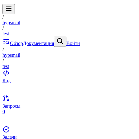
/
hypsmail
/
test
Обзор
Документация
Войти
/
hypsmail
/
test
Код
Запросы
0
Задачи