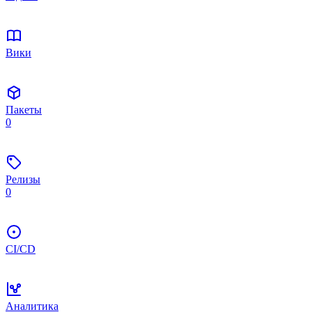
Вики
Пакеты
0
Релизы
0
CI/CD
Аналитика