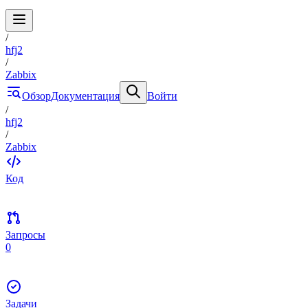
/
hfj2
/
Zabbix
Обзор
Документация
Войти
/
hfj2
/
Zabbix
Код
Запросы
0
Задачи