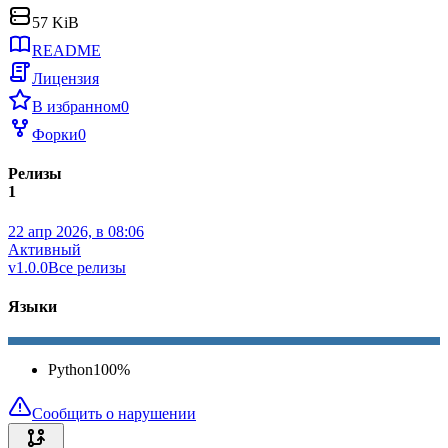
57 KiB
README
Лицензия
В избранном
0
Форки
0
Релизы
1
22 апр 2026, в 08:06
Активный
v1.0.0
Все релизы
Языки
Python
100
%
Сообщить о нарушении