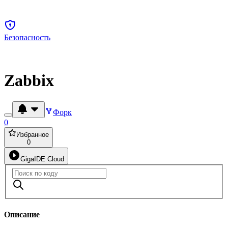
Безопасность
Zabbix
Форк
0
Избранное
0
GigaIDE Cloud
Описание