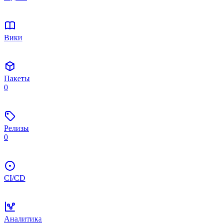
Вики
Пакеты
0
Релизы
0
CI/CD
Аналитика