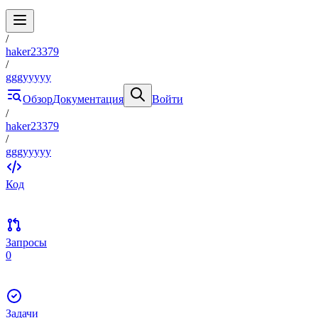
/
haker23379
/
gggyyyyy
Обзор
Документация
Войти
/
haker23379
/
gggyyyyy
Код
Запросы
0
Задачи