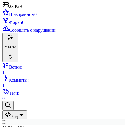
23 KiB
В избранном
0
Форки
0
Сообщить о нарушении
master
Ветки:
1
Коммиты:
1
Теги:
0
Код
H