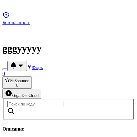
Безопасность
gggyyyyy
Форк
0
Избранное
0
GigaIDE Cloud
Описание