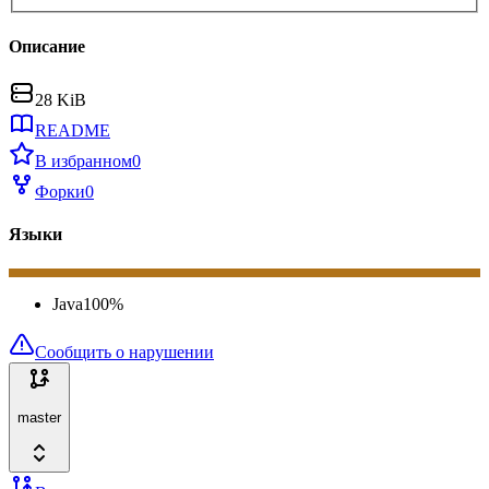
Описание
28 KiB
README
В избранном
0
Форки
0
Языки
Java
100
%
Сообщить о нарушении
master