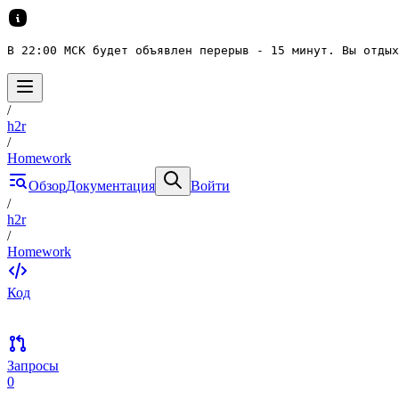
В 22:00 МСК будет объявлен перерыв - 15 минут. Вы отдых
/
h2r
/
Homework
Обзор
Документация
Войти
/
h2r
/
Homework
Код
Запросы
0