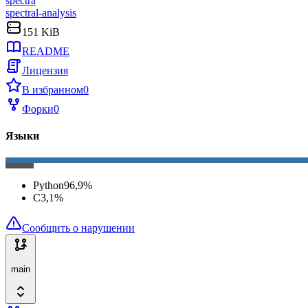
spectra
spectral-analysis
151 KiB
README
Лицензия
В избранном
0
Форки
0
Языки
Python
96,9
%
C
3,1
%
Сообщить о нарушении
main