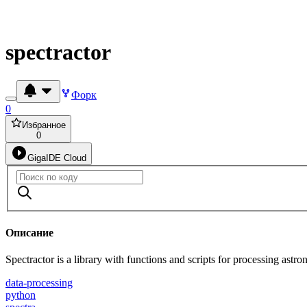
spectractor
Форк
0
Избранное
0
GigaIDE Cloud
Описание
Spectractor is a library with functions and scripts for processing ast
data-processing
python