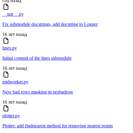
год назад
__init__.py
Fix submodule docstrings, add docstring to Logger
16 лет назад
lines.py
Initial commit of the lines submodule
16 лет назад
midworker.py
New bad rows masking in nesbadrow
16 лет назад
plotter.py
Plotter: add findnearest method for removing nearest points