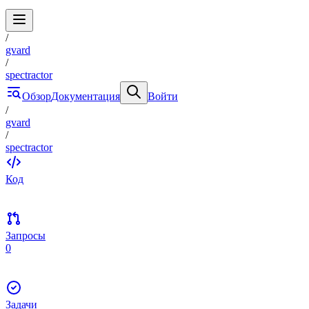
/
gvard
/
spectractor
Обзор
Документация
Войти
/
gvard
/
spectractor
Код
Запросы
0
Задачи