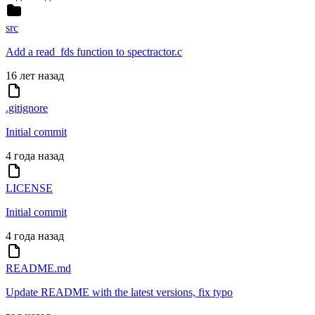
src
Add a read_fds function to spectractor.c
16 лет назад
.gitignore
Initial commit
4 года назад
LICENSE
Initial commit
4 года назад
README.md
Update README with the latest versions, fix typo