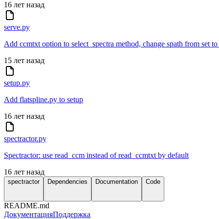
16 лет назад
serve.py
Add ccmtxt option to select_spectra method, change spath from set to 
15 лет назад
setup.py
Add flatspline.py to setup
16 лет назад
spectractor.py
Spectractor: use read_ccm instead of read_ccmtxt by default
16 лет назад
spectractor
Dependencies
Documentation
Code
README.md
Документация
Поддержка