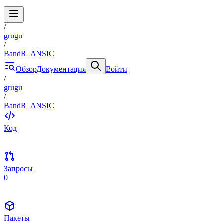
/
grugu
/
BandR_ANSIC
Обзор
Документация
Войти
/
grugu
/
BandR_ANSIC
Код
Запросы
0
Пакеты