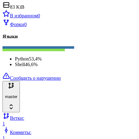
83 KiB
В избранном
0
Форки
0
Языки
Python
53,4
%
Shell
46,6
%
Сообщить о нарушении
master
Ветки:
1
Коммиты:
1