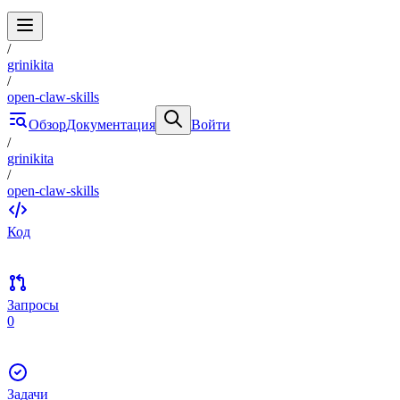
/
grinikita
/
open-claw-skills
Обзор
Документация
Войти
/
grinikita
/
open-claw-skills
Код
Запросы
0
Задачи