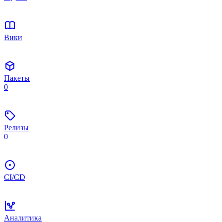
Вики
Пакеты
0
Релизы
0
CI/CD
Аналитика