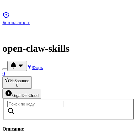
Безопасность
open-claw-skills
Форк
0
Избранное
0
GigaIDE Cloud
Описание