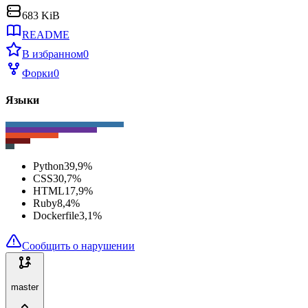
683 KiB
README
В избранном
0
Форки
0
Языки
Python
39,9
%
CSS
30,7
%
HTML
17,9
%
Ruby
8,4
%
Dockerfile
3,1
%
Сообщить о нарушении
master