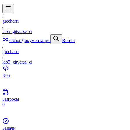
/
grecharri
/
lab5_gitverse_ci
Обзор
Документация
Войти
/
grecharri
/
lab5_gitverse_ci
Код
Запросы
0
Задачи