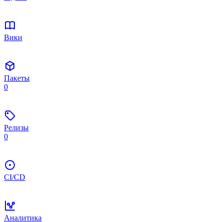
Вики
Пакеты
0
Релизы
0
CI/CD
Аналитика