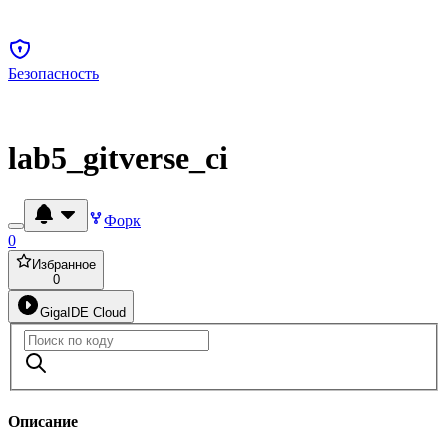
Безопасность
lab5_gitverse_ci
Форк
0
Избранное
0
GigaIDE Cloud
Описание