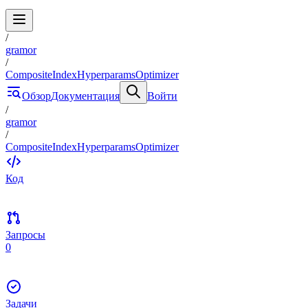
/
gramor
/
CompositeIndexHyperparamsOptimizer
Обзор
Документация
Войти
/
gramor
/
CompositeIndexHyperparamsOptimizer
Код
Запросы
0
Задачи