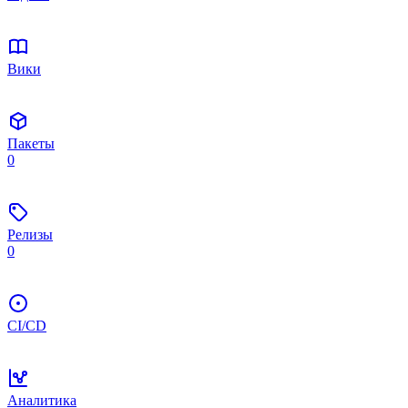
Вики
Пакеты
0
Релизы
0
CI/CD
Аналитика