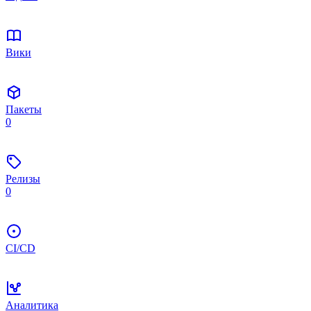
Вики
Пакеты
0
Релизы
0
CI/CD
Аналитика