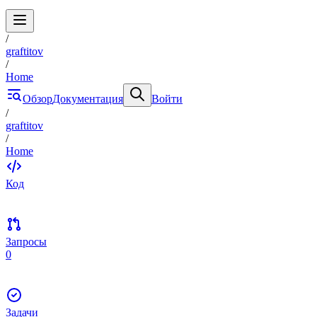
/
graftitov
/
Home
Обзор
Документация
Войти
/
graftitov
/
Home
Код
Запросы
0
Задачи