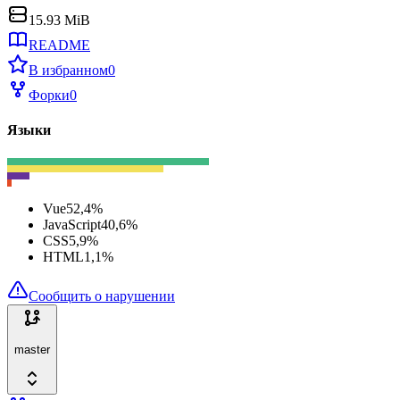
15.93 MiB
README
В избранном
0
Форки
0
Языки
Vue
52,4
%
JavaScript
40,6
%
CSS
5,9
%
HTML
1,1
%
Сообщить о нарушении
master