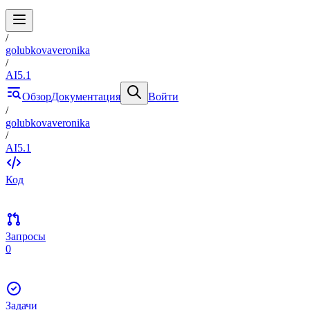
/
golubkovaveronika
/
AI5.1
Обзор
Документация
Войти
/
golubkovaveronika
/
AI5.1
Код
Запросы
0
Задачи