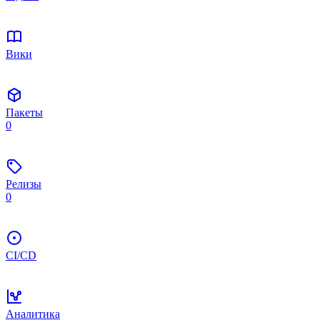
Вики
Пакеты
0
Релизы
0
CI/CD
Аналитика