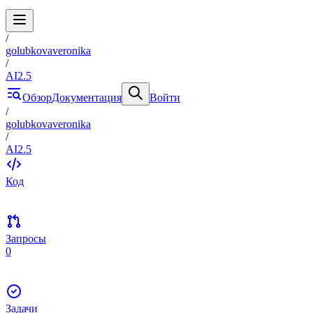
/
golubkovaveronika
/
AI2.5
Обзор
Документация
Войти
/
golubkovaveronika
/
AI2.5
Код
Запросы
0
Задачи