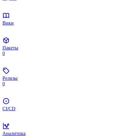
Вики
Пакеты
0
Релизы
0
CI/CD
Аналитика