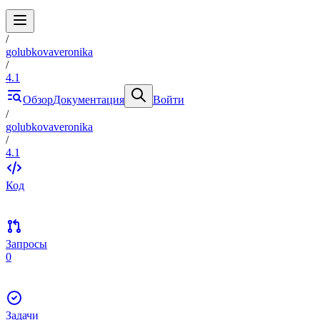
/
golubkovaveronika
/
4.1
Обзор
Документация
Войти
/
golubkovaveronika
/
4.1
Код
Запросы
0
Задачи