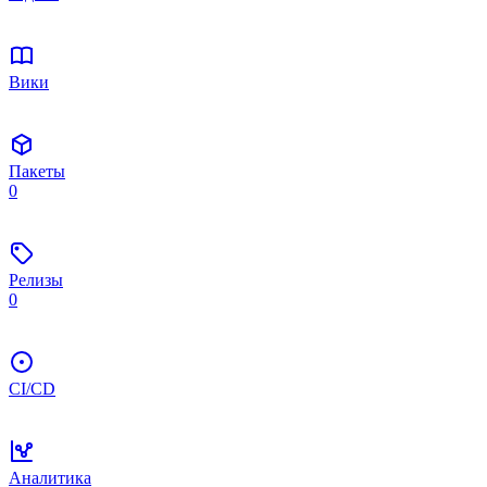
Вики
Пакеты
0
Релизы
0
CI/CD
Аналитика