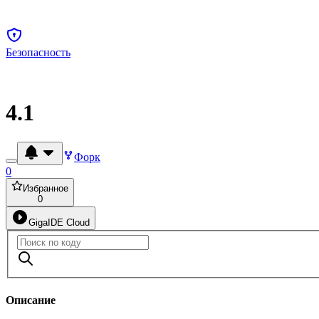
Безопасность
4.1
Форк
0
Избранное
0
GigaIDE Cloud
Описание