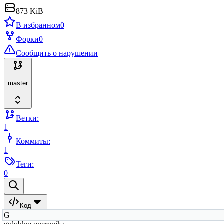
873 KiB
В избранном
0
Форки
0
Сообщить о нарушении
master
Ветки:
1
Коммиты:
1
Теги:
0
Код
G