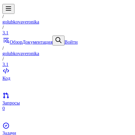
/
golubkovaveronika
/
3.1
Обзор
Документация
Войти
/
golubkovaveronika
/
3.1
Код
Запросы
0
Задачи