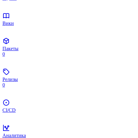
Вики
Пакеты
0
Релизы
0
CI/CD
Аналитика