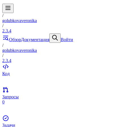
/
golubkovaveronika
/
2.3.4
Обзор
Документация
Войти
/
golubkovaveronika
/
2.3.4
Код
Запросы
0
Задачи