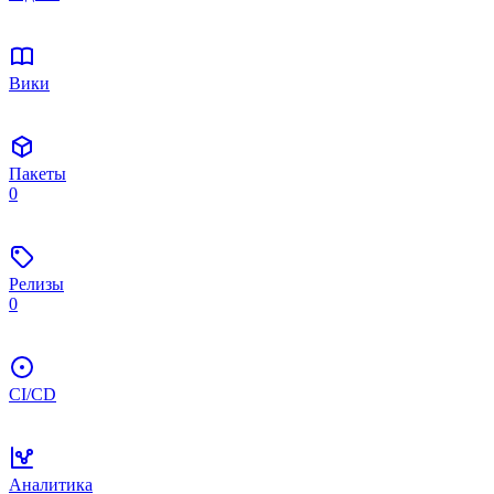
Вики
Пакеты
0
Релизы
0
CI/CD
Аналитика