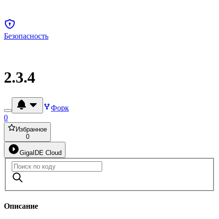
Безопасность
2.3.4
Форк
0
Избранное
0
GigaIDE Cloud
Описание