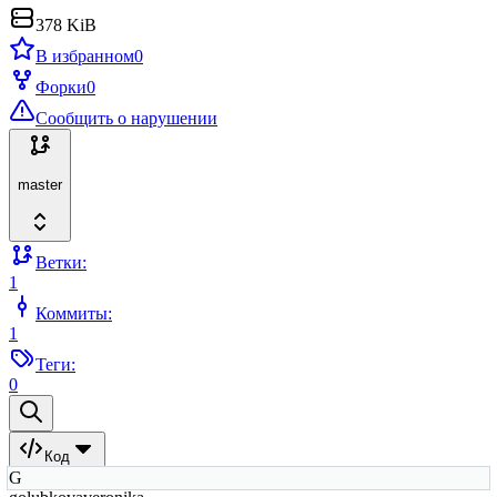
378 KiB
В избранном
0
Форки
0
Сообщить о нарушении
master
Ветки:
1
Коммиты:
1
Теги:
0
Код
G