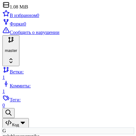
1.08 MiB
В избранном
0
Форки
0
Сообщить о нарушении
master
Ветки:
1
Коммиты:
1
Теги:
0
Код
G