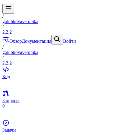
/
golubkovaveronika
/
2.2.2
Обзор
Документация
Войти
/
golubkovaveronika
/
2.2.2
Код
Запросы
0
Задачи