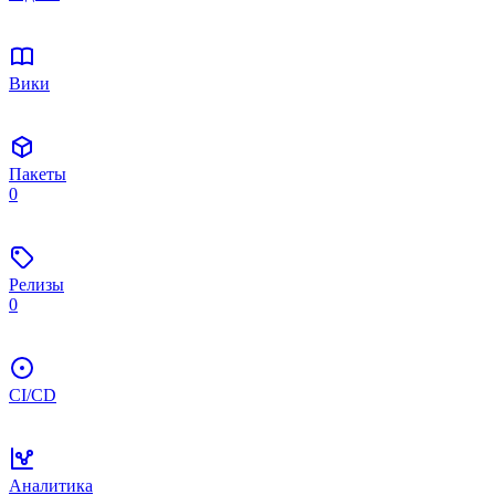
Вики
Пакеты
0
Релизы
0
CI/CD
Аналитика