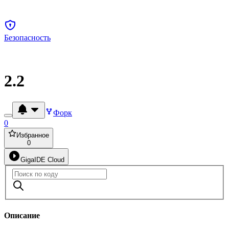
Безопасность
2.2
Форк
0
Избранное
0
GigaIDE Cloud
Описание