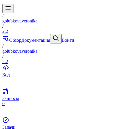
/
golubkovaveronika
/
2.2
Обзор
Документация
Войти
/
golubkovaveronika
/
2.2
Код
Запросы
0
Задачи