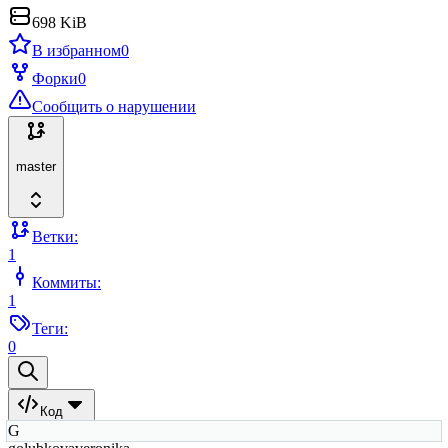
698 KiB
В избранном
0
Форки
0
Сообщить о нарушении
master
Ветки:
1
Коммиты:
1
Теги:
0
Код
G