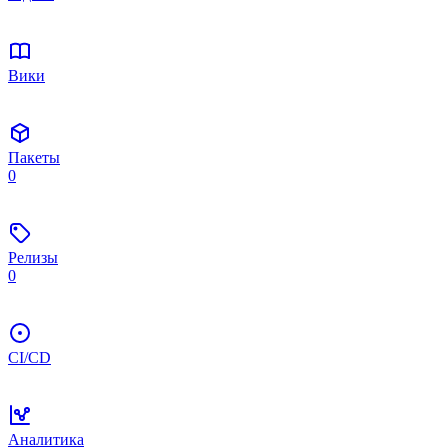
Вики
Пакеты
0
Релизы
0
CI/CD
Аналитика