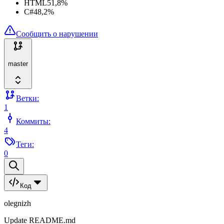
HTML
51,8
%
C#
48,2
%
Сообщить о нарушении
master
Ветки:
1
Коммиты:
4
Теги:
0
Код
olegnizh
Update README.md