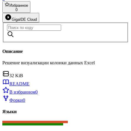
Избранное
0
GigaIDE Cloud
Описание
Решение визуализации колонки данных Excel
32 KiB
README
В избранном
0
Форки
0
Языки