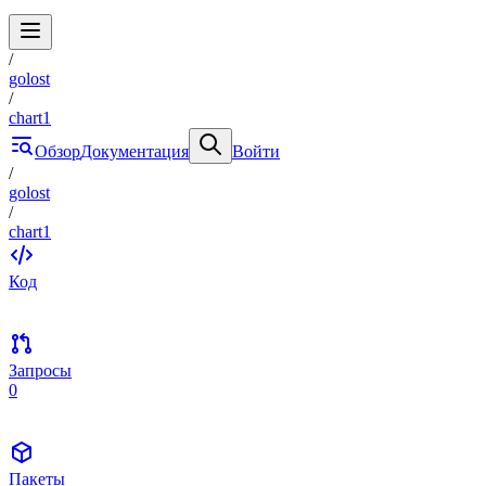
/
golost
/
chart1
Обзор
Документация
Войти
/
golost
/
chart1
Код
Запросы
0
Пакеты