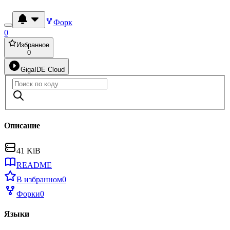
Форк
0
Избранное
0
GigaIDE Cloud
Описание
41 KiB
README
В избранном
0
Форки
0
Языки