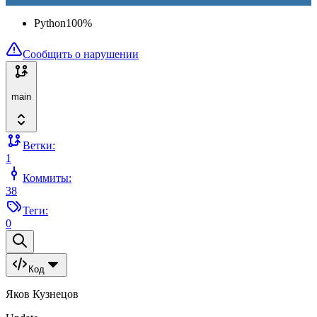
Python
100
%
Сообщить о нарушении
main
Ветки:
1
Коммиты:
38
Теги:
0
Код
Яков Кузнецов