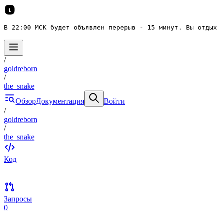
В 22:00 МСК будет объявлен перерыв - 15 минут. Вы отдых
/
goldreborn
/
the_snake
Обзор
Документация
Войти
/
goldreborn
/
the_snake
Код
Запросы
0