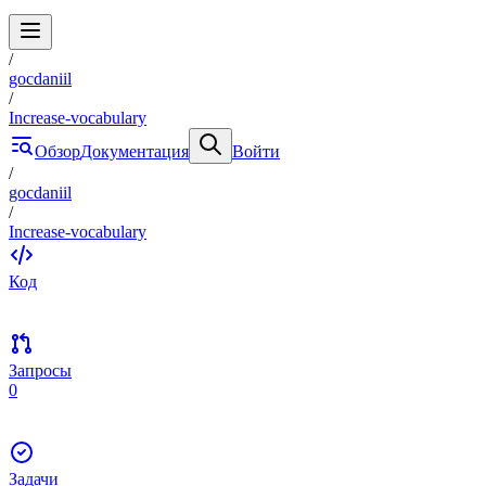
/
gocdaniil
/
Increase-vocabulary
Обзор
Документация
Войти
/
gocdaniil
/
Increase-vocabulary
Код
Запросы
0
Задачи