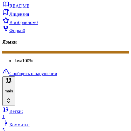
README
Лицензия
В избранном
0
Форки
0
Языки
Java
100
%
Сообщить о нарушении
main
Ветки:
1
Коммиты:
5