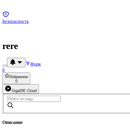
Безопасность
rere
Форк
0
Избранное
0
GigaIDE Cloud
Описание