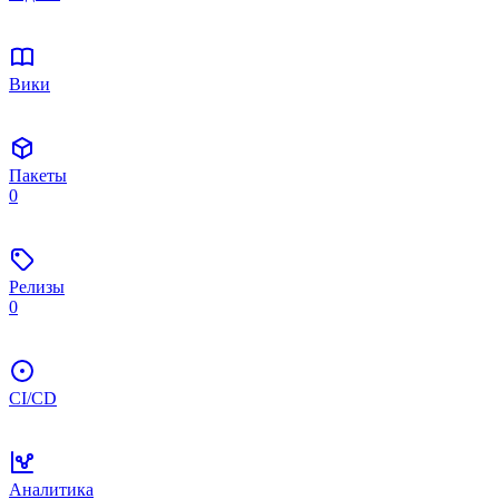
Вики
Пакеты
0
Релизы
0
CI/CD
Аналитика