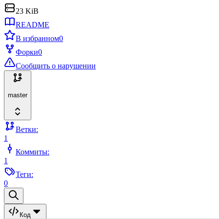
23 KiB
README
В избранном
0
Форки
0
Сообщить о нарушении
master
Ветки:
1
Коммиты:
1
Теги:
0
Код