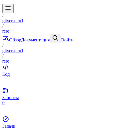
/
gitverse.ru1
/
rere
Обзор
Документация
Войти
/
gitverse.ru1
/
rere
Код
Запросы
0
Задачи