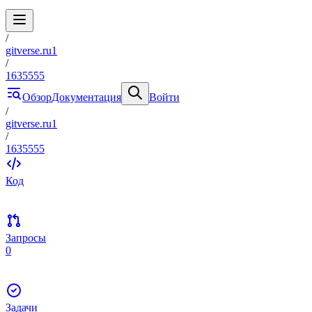
/
gitverse.ru1
/
1635555
Обзор
Документация
Войти
/
gitverse.ru1
/
1635555
Код
Запросы
0
Задачи