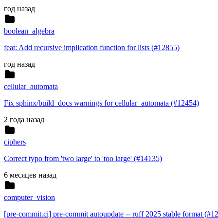
год назад
boolean_algebra
feat: Add recursive implication function for lists (#12855)
год назад
cellular_automata
Fix sphinx/build_docs warnings for cellular_automata (#12454)
2 года назад
ciphers
Correct typo from 'two large' to 'too large' (#14135)
6 месяцев назад
computer_vision
[pre-commit.ci] pre-commit autoupdate -- ruff 2025 stable format (#1