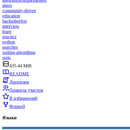
algorithms-implemented
algos
community-driven
education
hacktoberfest
interview
learn
practice
python
searches
sorting-algorithms
sorts
435.44 MiB
README
Лицензия
Правила участия
В избранном
0
Форки
0
Языки