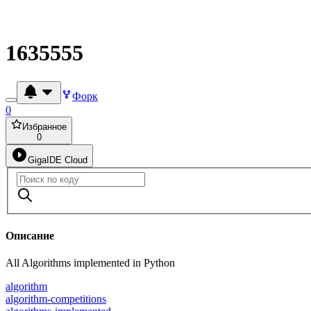
1635555
Форк
0
Избранное
0
GigaIDE Cloud
Описание
All Algorithms implemented in Python
algorithm
algorithm-competitions