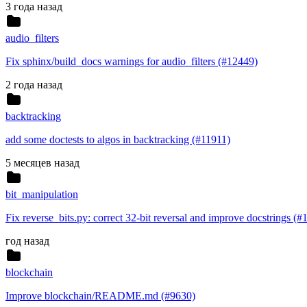
3 года назад
audio_filters
Fix sphinx/build_docs warnings for audio_filters (#12449)
2 года назад
backtracking
add some doctests to algos in backtracking (#11911)
5 месяцев назад
bit_manipulation
Fix reverse_bits.py: correct 32-bit reversal and improve docstrings (
год назад
blockchain
Improve blockchain/README.md (#9630)