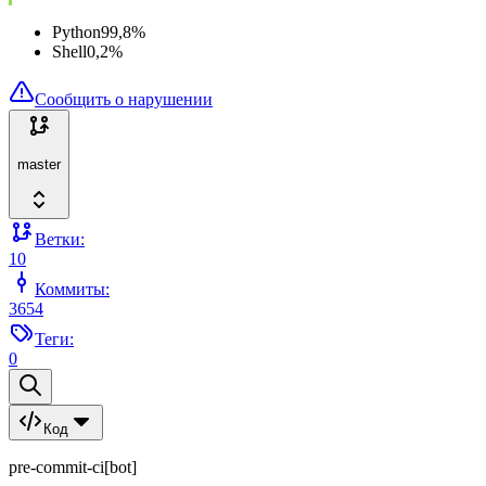
Python
99,8
%
Shell
0,2
%
Сообщить о нарушении
master
Ветки:
10
Коммиты:
3654
Теги:
0
Код
pre-commit-ci[bot]