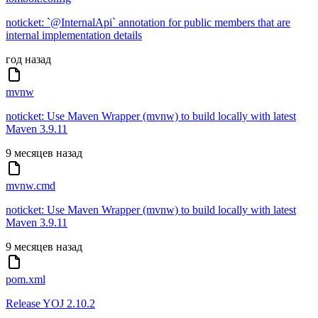
noticket: `@InternalApi` annotation for public members that are
internal implementation details
год назад
mvnw
noticket: Use Maven Wrapper (mvnw) to build locally with latest
Maven 3.9.11
9 месяцев назад
mvnw.cmd
noticket: Use Maven Wrapper (mvnw) to build locally with latest
Maven 3.9.11
9 месяцев назад
pom.xml
Release YOJ 2.10.2