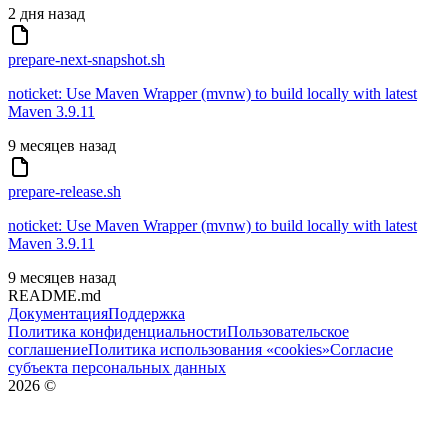
2 дня назад
prepare-next-snapshot.sh
noticket: Use Maven Wrapper (mvnw) to build locally with latest
Maven 3.9.11
9 месяцев назад
prepare-release.sh
noticket: Use Maven Wrapper (mvnw) to build locally with latest
Maven 3.9.11
9 месяцев назад
README.md
Документация
Поддержка
Политика конфиденциальности
Пользовательское
соглашение
Политика использования «cookies»
Согласие
субъекта персональных данных
2026
©