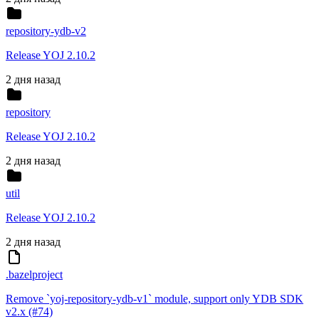
repository-ydb-v2
Release YOJ 2.10.2
2 дня назад
repository
Release YOJ 2.10.2
2 дня назад
util
Release YOJ 2.10.2
2 дня назад
.bazelproject
Remove `yoj-repository-ydb-v1` module, support only YDB SDK
v2.x (#74)