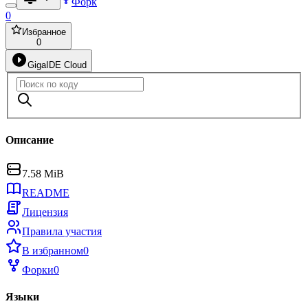
Форк
0
Избранное
0
GigaIDE Cloud
Описание
7.58 MiB
README
Лицензия
Правила участия
В избранном
0
Форки
0
Языки