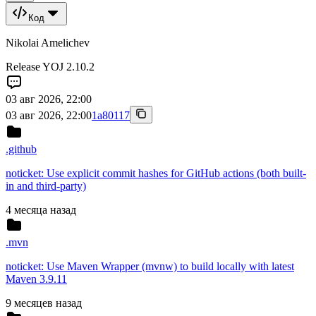
Код
Nikolai Amelichev
Release YOJ 2.10.2
03 авг 2026, 22:00
03 авг 2026, 22:00
1a80117
.github
noticket: Use explicit commit hashes for GitHub actions (both built-
in and third-party)
4 месяца назад
.mvn
noticket: Use Maven Wrapper (mvnw) to build locally with latest
Maven 3.9.11
9 месяцев назад