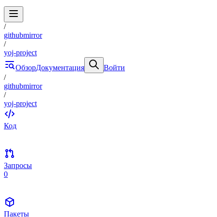
/
githubmirror
/
yoj-project
Обзор
Документация
Войти
/
githubmirror
/
yoj-project
Код
Запросы
0
Пакеты