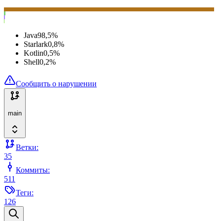
Java
98,5
%
Starlark
0,8
%
Kotlin
0,5
%
Shell
0,2
%
Сообщить о нарушении
main
Ветки:
35
Коммиты:
511
Теги:
126