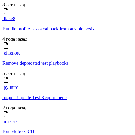
8 лет назад
.flake8
Bundle profile_tasks callback from ansible.posix
4 года назад
.gitignore
Remove deprecated test playbooks
5 лет назад
.pylintrc
no-jira: Update Test Requirements
2 года назад
.release
Branch for v3.11