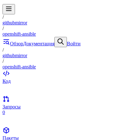
/
githubmirror
/
openshift-ansible
Обзор
Документация
Войти
/
githubmirror
/
openshift-ansible
Код
Запросы
0
Пакеты