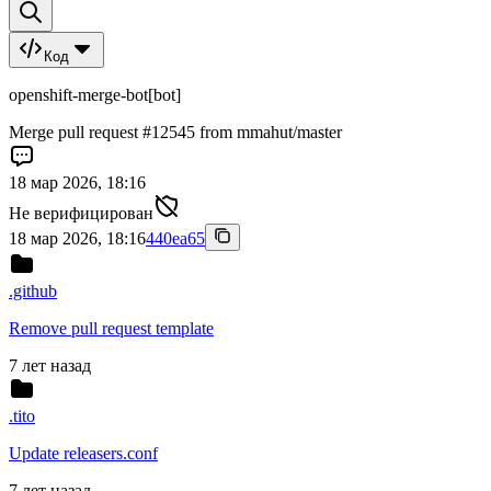
Код
openshift-merge-bot[bot]
Merge pull request #12545 from mmahut/master
18 мар 2026, 18:16
Не верифицирован
18 мар 2026, 18:16
440ea65
.github
Remove pull request template
7 лет назад
.tito
Update releasers.conf
7 лет назад