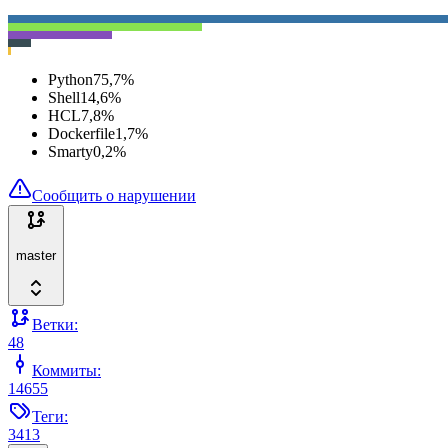
Python
75,7
%
Shell
14,6
%
HCL
7,8
%
Dockerfile
1,7
%
Smarty
0,2
%
Сообщить о нарушении
master
Ветки:
48
Коммиты:
14655
Теги:
3413