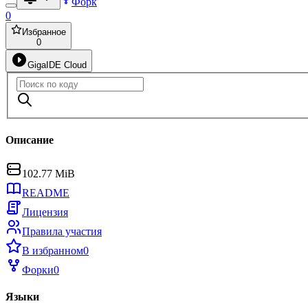
Форк
0
Избранное
0
GigaIDE Cloud
Описание
102.77 MiB
README
Лицензия
Правила участия
В избранном
0
Форки
0
Языки