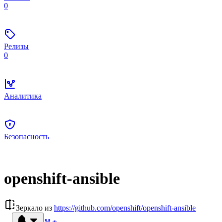
0
Релизы
0
Аналитика
Безопасность
openshift-ansible
Зеркало из
https://github.com/openshift/openshift-ansible