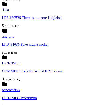
.idea
LPS-130536 There is no more lib/global
5 лет назад
.m2-tmp
LPD-54636 Fake gradle cache
год назад
LICENSES
COMMERCE-12406 added IPA License
3 года назад
benchmarks
LPD-69835 Wordsmith