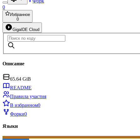
Форк
0
Избранное
0
GigaIDE Cloud
Описание
65.64 GiB
README
Правила участия
В избранном
0
Форки
0
Языки