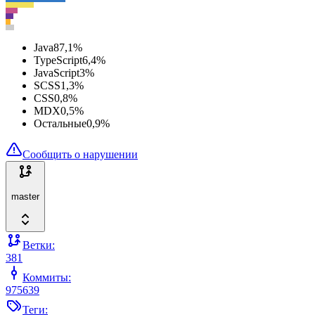
Java
87,1
%
TypeScript
6,4
%
JavaScript
3
%
SCSS
1,3
%
CSS
0,8
%
MDX
0,5
%
Остальные
0,9
%
Сообщить о нарушении
master
Ветки:
381
Коммиты:
975639
Теги: