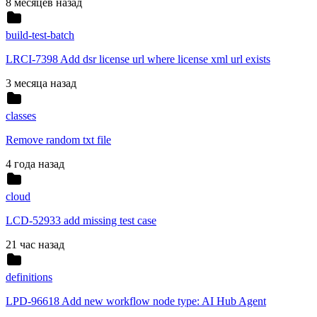
8 месяцев назад
build-test-batch
LRCI-7398 Add dsr license url where license xml url exists
3 месяца назад
classes
Remove random txt file
4 года назад
cloud
LCD-52933 add missing test case
21 час назад
definitions
LPD-96618 Add new workflow node type: AI Hub Agent