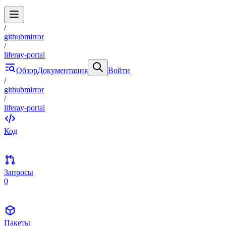
/
githubmirror
/
liferay-portal
Обзор
Документация
Войти
/
githubmirror
/
liferay-portal
Код
Запросы
0
Пакеты