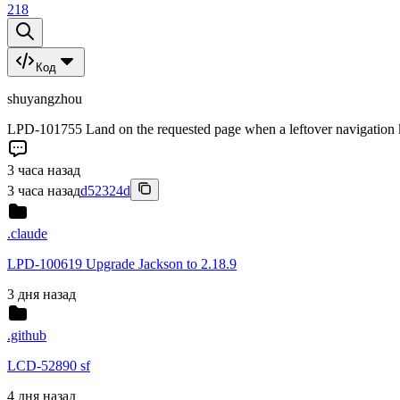
218
Код
shuyangzhou
LPD-101755 Land on the requested page when a leftover navigation k
3 часа назад
3 часа назад
d52324d
.claude
LPD-100619 Upgrade Jackson to 2.18.9
3 дня назад
.github
LCD-52890 sf
4 дня назад