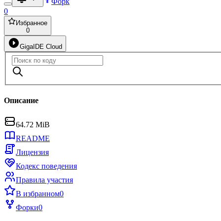
Форк
0
Избранное
0
GigaIDE Cloud
Описание
64.72 MiB
README
Лицензия
Кодекс поведения
Правила участия
В избранном
0
Форки
0