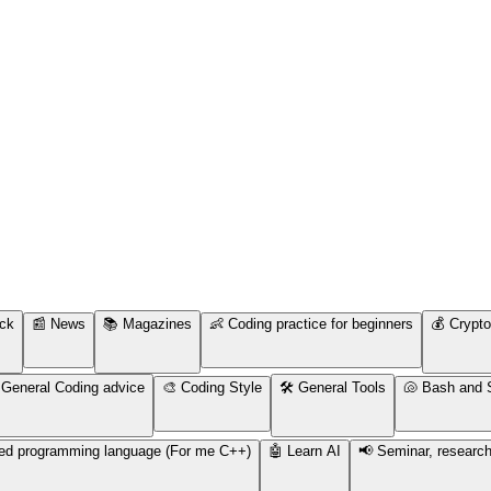
uck
📰 News
📚 Magazines
👶 Coding practice for beginners
💰 Crypt
️ General Coding advice
🎨 Coding Style
🛠️ General Tools
🐚 Bash and S
erred programming language (For me C++)
🤖 Learn AI
📢 Seminar, research 