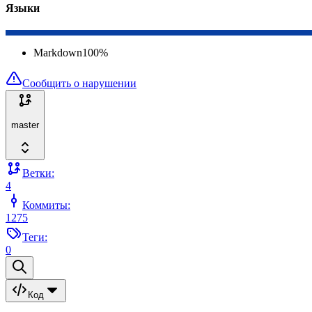
Языки
Markdown
100
%
Сообщить о нарушении
master
Ветки:
4
Коммиты:
1275
Теги:
0
Код