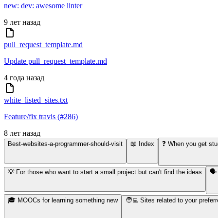
new: dev: awesome linter
9 лет назад
pull_request_template.md
Update pull_request_template.md
4 года назад
white_listed_sites.txt
Feature/fix travis (#286)
8 лет назад
Best-websites-a-programmer-should-visit
📖 Index
❓ When you get st
💡 For those who want to start a small project but can't find the ideas
🗣
🎓 MOOCs for learning something new
🧑‍💻 Sites related to your pref