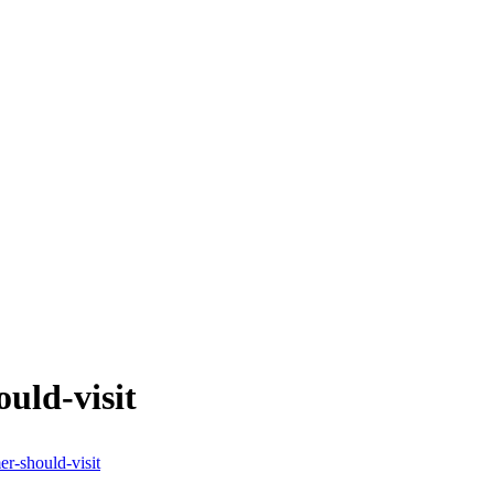
uld-visit
r-should-visit