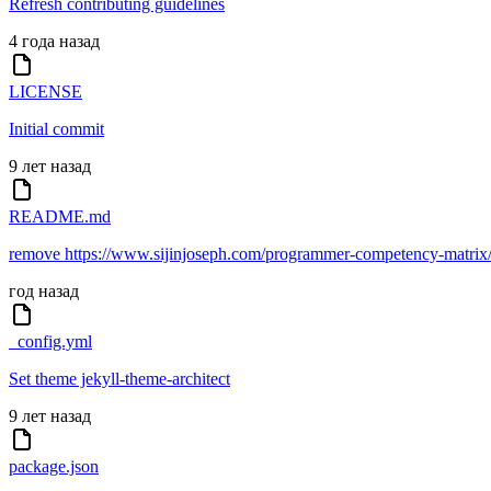
Refresh contributing guidelines
4 года назад
LICENSE
Initial commit
9 лет назад
README.md
remove https://www.sijinjoseph.com/programmer-competency-matrix/ 
год назад
_config.yml
Set theme jekyll-theme-architect
9 лет назад
package.json