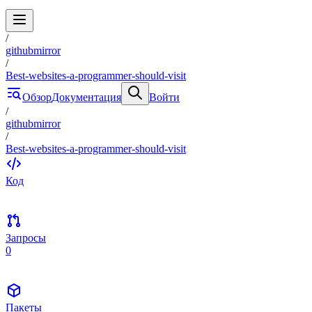
/
githubmirror
/
Best-websites-a-programmer-should-visit
Обзор
Документация
Войти
/
githubmirror
/
Best-websites-a-programmer-should-visit
Код
Запросы
0
Пакеты