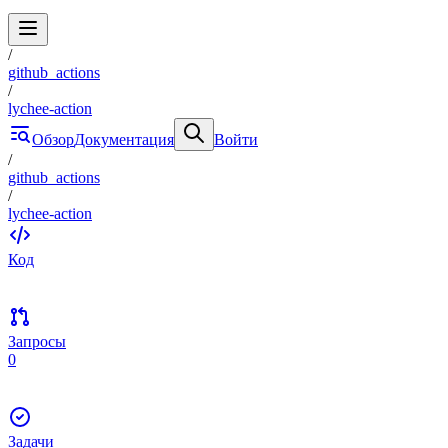
/
github_actions
/
lychee-action
Обзор
Документация
Войти
/
github_actions
/
lychee-action
Код
Запросы
0
Задачи