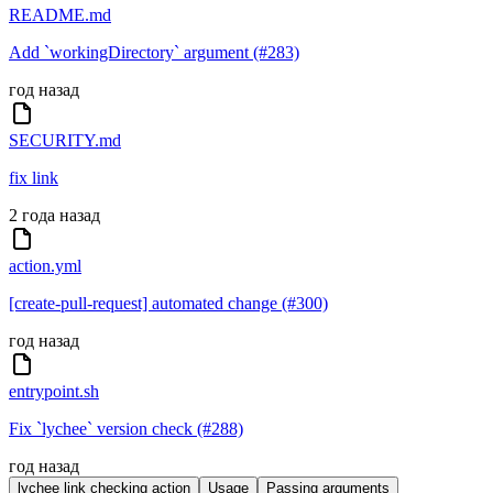
README.md
Add `workingDirectory` argument (#283)
год назад
SECURITY.md
fix link
2 года назад
action.yml
[create-pull-request] automated change (#300)
год назад
entrypoint.sh
Fix `lychee` version check (#288)
год назад
lychee link checking action
Usage
Passing arguments