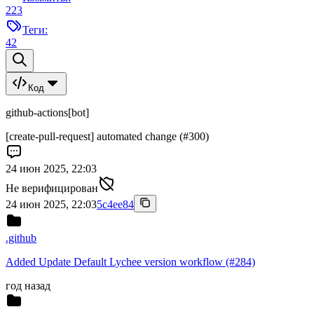
223
Теги:
42
Код
github-actions[bot]
[create-pull-request] automated change (#300)
24 июн 2025, 22:03
Не верифицирован
24 июн 2025, 22:03
5c4ee84
.github
Added Update Default Lychee version workflow (#284)
год назад