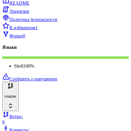
README
Лицензия
Политика безопасности
В избранном
1
Форки
0
Языки
Shell
100
%
Сообщить о нарушении
master
Ветки:
6
Коммиты: