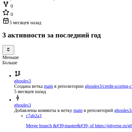
0
0
5 месяцев назад
3 активности за последний год
Меньше
Больше
ghoules3
Создана ветка
main
в репозитории
ghoules3/credit-scoring-c
5 месяцев назад
ghoules3
Добавлены коммиты в ветку
main
в репозиторий
ghoules3/
c7ab2a3
Merge branch &#39;master&#39; of https://gitverse.ru/gh