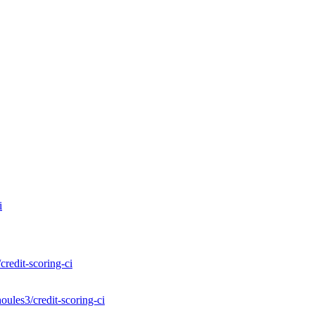
i
credit-scoring-ci
oules3/credit-scoring-ci