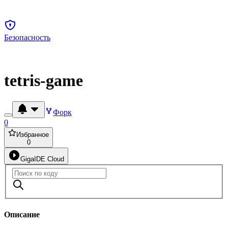
Безопасность
tetris-game
Форк
0
Избранное
0
GigaIDE Cloud
Описание