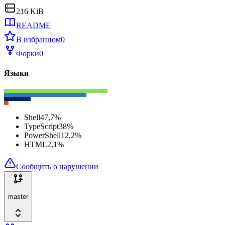
216 KiB
README
В избранном
0
Форки
0
Языки
Shell
47,7
%
TypeScript
38
%
PowerShell
12,2
%
HTML
2,1
%
Сообщить о нарушении
master