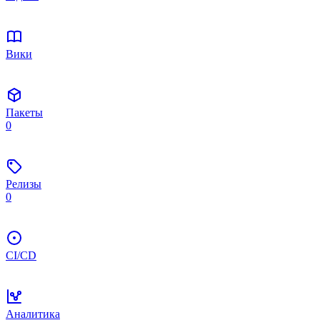
Вики
Пакеты
0
Релизы
0
CI/CD
Аналитика