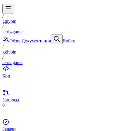
/
gglybin
/
tetris-game
Обзор
Документация
Войти
/
gglybin
/
tetris-game
Код
Запросы
0
Задачи