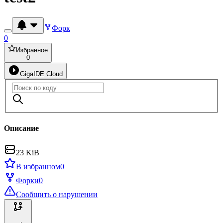
Форк
0
Избранное
0
GigaIDE Cloud
Описание
23 KiB
В избранном
0
Форки
0
Сообщить о нарушении