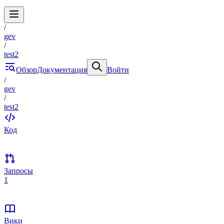
/
gev
/
test2
Обзор
Документация
Войти
/
gev
/
test2
Код
Запросы
1
Вики