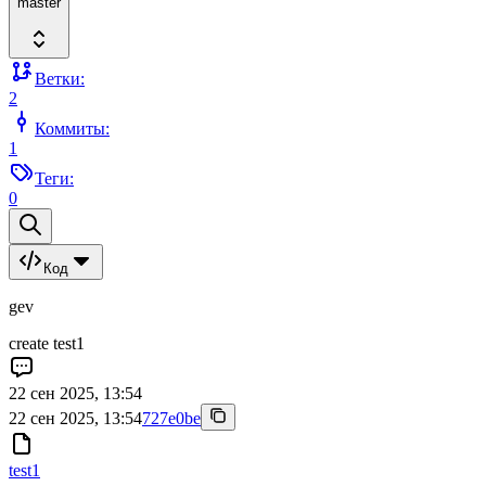
master
Ветки:
2
Коммиты:
1
Теги:
0
Код
gev
create test1
22 сен 2025, 13:54
22 сен 2025, 13:54
727e0be
test1