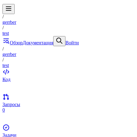
/
gerrber
/
test
Обзор
Документация
Войти
/
gerrber
/
test
Код
Запросы
0
Задачи