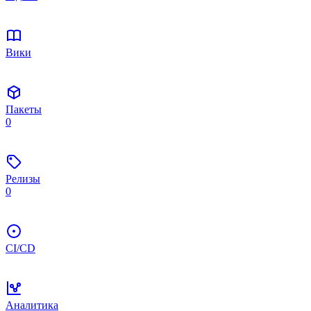
Вики
Пакеты
0
Релизы
0
CI/CD
Аналитика