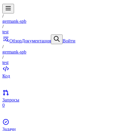
/
germank-spb
/
test
Обзор
Документация
Войти
/
germank-spb
/
test
Код
Запросы
0
Задачи