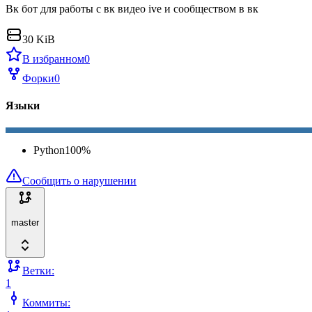
Вк бот для работы с вк видео ive и сообществом в вк
30 KiB
В избранном
0
Форки
0
Языки
Python
100
%
Сообщить о нарушении
master
Ветки:
1
Коммиты: