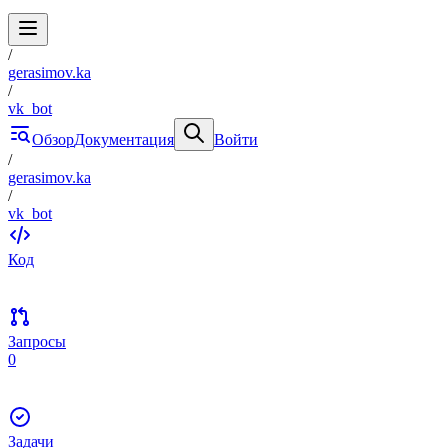
/
gerasimov.ka
/
vk_bot
Обзор
Документация
Войти
/
gerasimov.ka
/
vk_bot
Код
Запросы
0
Задачи