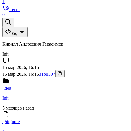
1
Теги:
0
Код
Кирилл Андреевич Герасимов
Init
15 мар 2026, 16:16
15 мар 2026, 16:16
31b8307
.idea
Init
5 месяцев назад
.gitignore