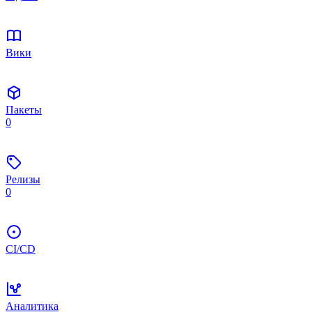
Вики
Пакеты
0
Релизы
0
CI/CD
Аналитика