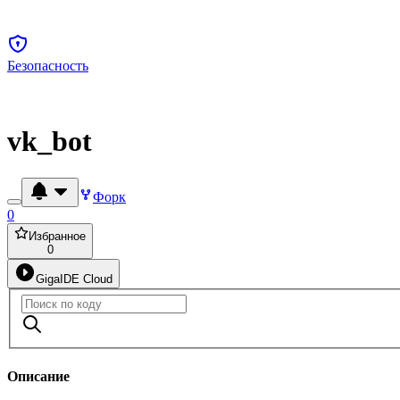
Безопасность
vk_bot
Форк
0
Избранное
0
GigaIDE Cloud
Описание