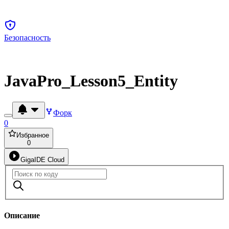
Безопасность
JavaPro_Lesson5_Entity
Форк
0
Избранное
0
GigaIDE Cloud
Описание