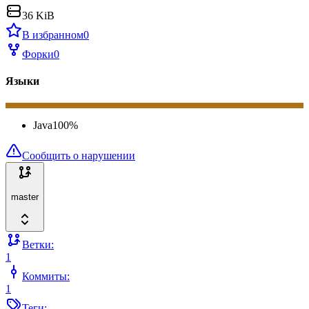
36 KiB
В избранном
0
Форки
0
Языки
Java
100
%
Сообщить о нарушении
master
Ветки:
1
Коммиты:
1
Теги: