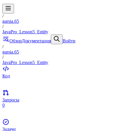
/
garsia.65
/
JavaPro_Lesson5_Entity
Обзор
Документация
Войти
/
garsia.65
/
JavaPro_Lesson5_Entity
Код
Запросы
0
Задачи