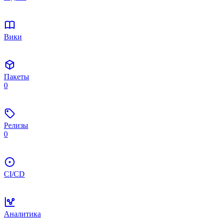
Вики
Пакеты
0
Релизы
0
CI/CD
Аналитика