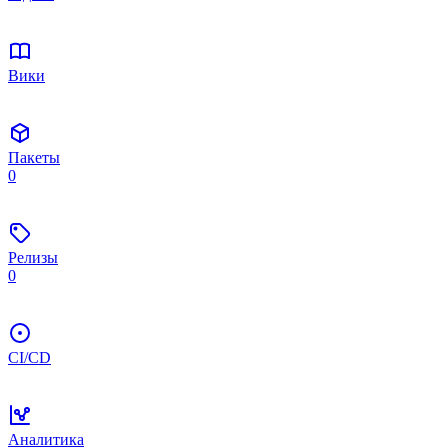
Вики
Пакеты
0
Релизы
0
CI/CD
Аналитика