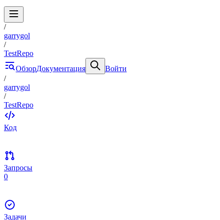
/
garrygol
/
TestRepo
Обзор
Документация
Войти
/
garrygol
/
TestRepo
Код
Запросы
0
Задачи