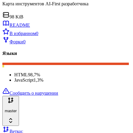
Карта инструментов AI-First разработчика
98 KiB
README
В избранном
0
Форки
0
Языки
HTML
98,7
%
JavaScript
1,3
%
Сообщить о нарушении
master
Ветки: