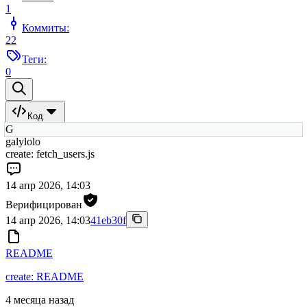
1
Коммиты:
22
Теги:
0
Код
G
galylolo
create: fetch_users.js
14 апр 2026, 14:03
Верифицирован
14 апр 2026, 14:03
41eb30f
README
create: README
4 месяца назад