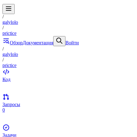
/
galylolo
/
prictice
Обзор
Документация
Войти
/
galylolo
/
prictice
Код
Запросы
0
Задачи