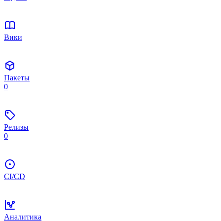
Вики
Пакеты
0
Релизы
0
CI/CD
Аналитика