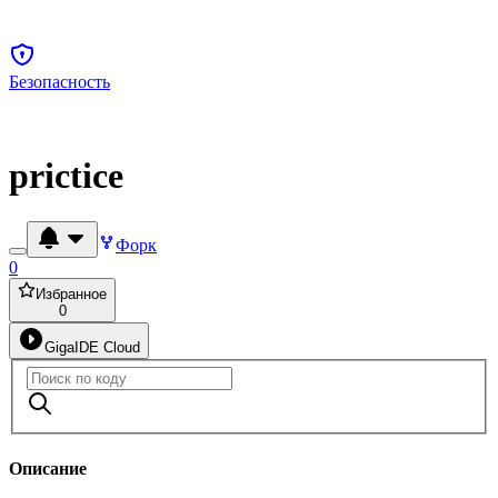
Безопасность
prictice
Форк
0
Избранное
0
GigaIDE Cloud
Описание