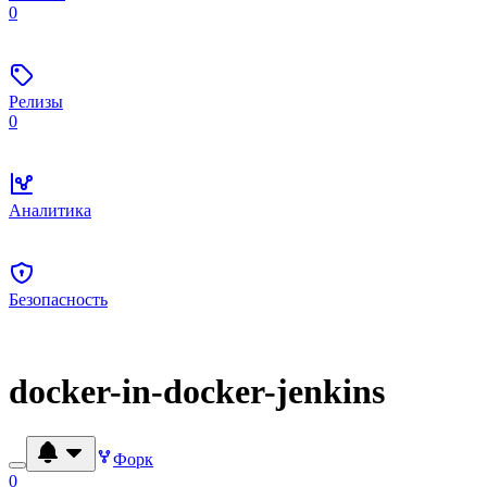
0
Релизы
0
Аналитика
Безопасность
docker-in-docker-jenkins
Форк
0