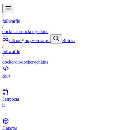
/
fullwaffle
/
docker-in-docker-jenkins
Обзор
Документация
Войти
/
fullwaffle
/
docker-in-docker-jenkins
Код
Запросы
0
Пакеты