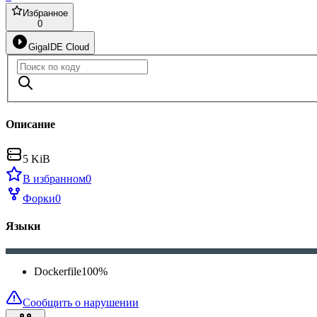
Избранное
0
GigaIDE Cloud
Описание
5 KiB
В избранном
0
Форки
0
Языки
Dockerfile
100
%
Сообщить о нарушении