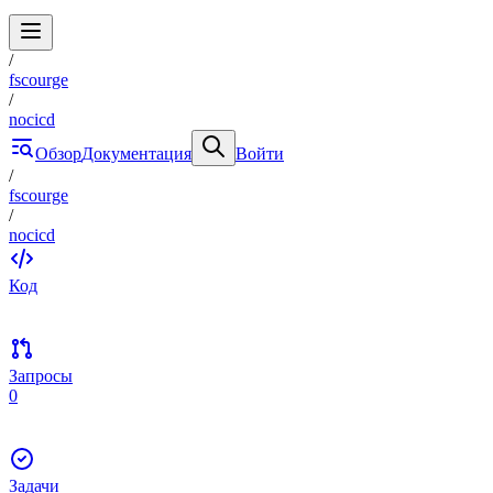
/
fscourge
/
nocicd
Обзор
Документация
Войти
/
fscourge
/
nocicd
Код
Запросы
0
Задачи