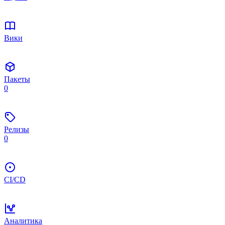
Вики
Пакеты
0
Релизы
0
CI/CD
Аналитика