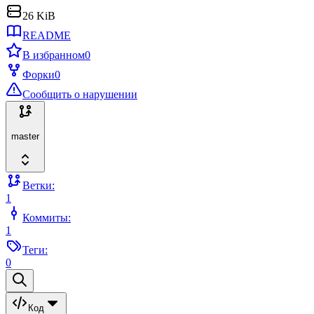
26 KiB
README
В избранном
0
Форки
0
Сообщить о нарушении
master
Ветки:
1
Коммиты:
1
Теги:
0
Код