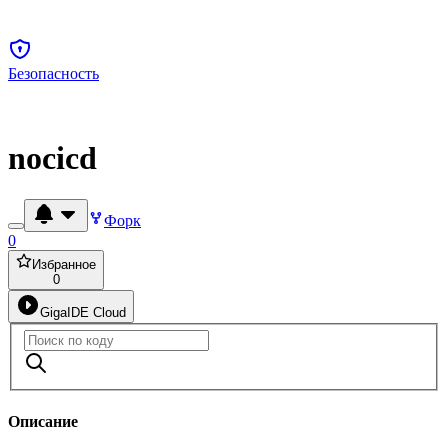
Безопасность
nocicd
Форк
0
Избранное
0
GigaIDE Cloud
Описание