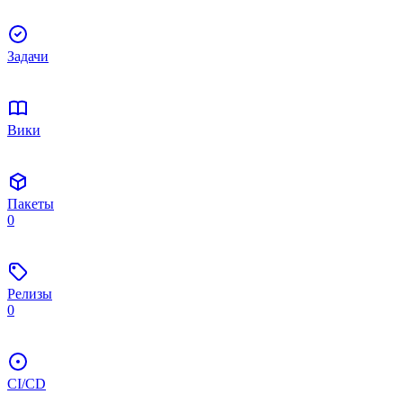
Задачи
Вики
Пакеты
0
Релизы
0
CI/CD