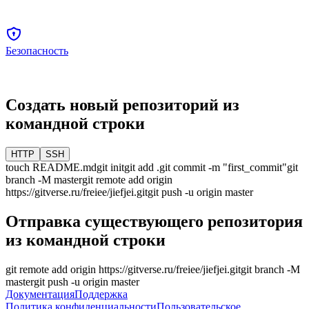
Безопасность
Создать новый репозиторий из
командной строки
HTTP
SSH
touch README.md
git init
git add .
git commit -m "first_commit"
git
branch -M
master
git remote add origin
https://gitverse.ru/freiee/jiefjei.git
git push -u origin
master
Отправка существующего репозитория
из командной строки
git remote add origin
https://gitverse.ru/freiee/jiefjei.git
git branch -M
master
git push -u origin
master
Документация
Поддержка
Политика конфиденциальности
Пользовательское