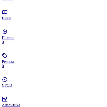
Вики
Пакеты
0
Релизы
0
CI/CD
Аналитика