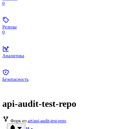
0
Релизы
0
Аналитика
Безопасность
api-audit-test-repo
Форк из
art/api-audit-test-repo