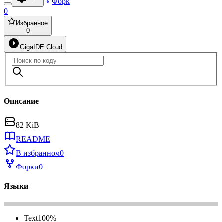
Форк
0
Избранное
0
GigaIDE Cloud
Описание
82 KiB
README
В избранном
0
Форки
0
Языки
Text
100
%