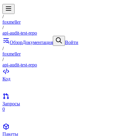
/
foxmeller
/
api-audit-test-repo
Обзор
Документация
Войти
/
foxmeller
/
api-audit-test-repo
Код
Запросы
0
Пакеты