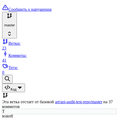
Сообщить о нарушении
master
Ветки:
23
Коммиты:
41
Теги:
0
Код
Эта ветка отстает от базовой
art/api-audit-test-repo/master
на 37
коммитов
T
tester8