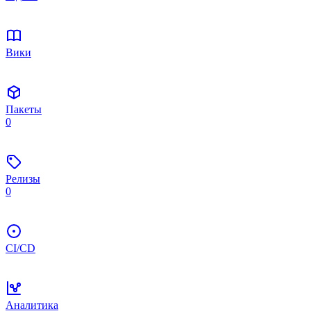
Вики
Пакеты
0
Релизы
0
CI/CD
Аналитика