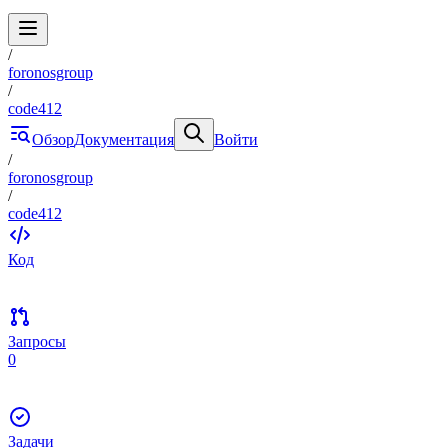
/
foronosgroup
/
code412
Обзор
Документация
Войти
/
foronosgroup
/
code412
Код
Запросы
0
Задачи