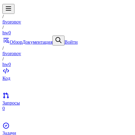
/
fivoronov
/
hw0
Обзор
Документация
Войти
/
fivoronov
/
hw0
Код
Запросы
0
Задачи