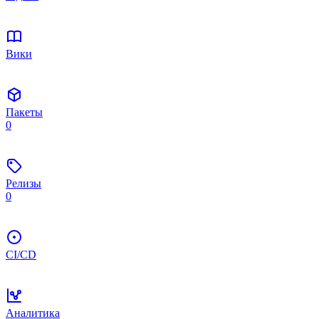
Вики
Пакеты
0
Релизы
0
CI/CD
Аналитика