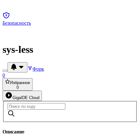
Безопасность
sys-less
Форк
0
Избранное
0
GigaIDE Cloud
Описание