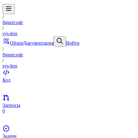
/
figurecode
/
sys-less
Обзор
Документация
Войти
/
figurecode
/
sys-less
Код
Запросы
0
Задачи