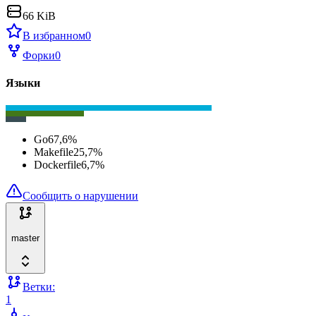
66 KiB
В избранном
0
Форки
0
Языки
Go
67,6
%
Makefile
25,7
%
Dockerfile
6,7
%
Сообщить о нарушении
master
Ветки:
1