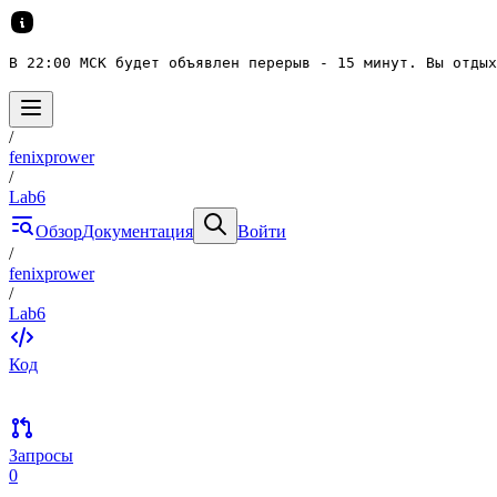
В 22:00 МСК будет объявлен перерыв - 15 минут. Вы отдых
/
fenixprower
/
Lab6
Обзор
Документация
Войти
/
fenixprower
/
Lab6
Код
Запросы
0