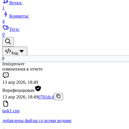
Ветки:
1
Коммиты:
4
Теги:
0
Код
F
fenixprower
изменеения в отчете
13 апр 2026, 18:49
Верифицирован
13 апр 2026, 18:49
0781dc4
task1.cpp
добавлены файлы со всеми кодами