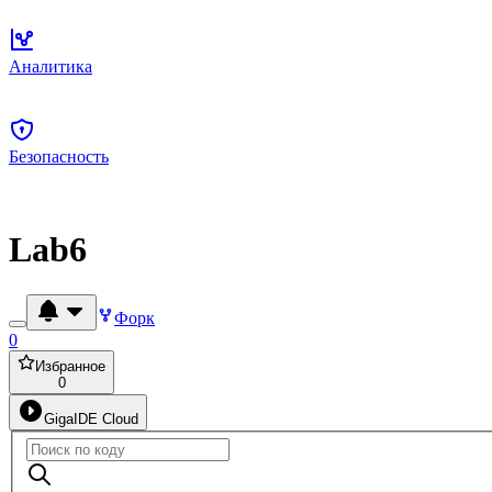
Аналитика
Безопасность
Lab6
Форк
0
Избранное
0
GigaIDE Cloud