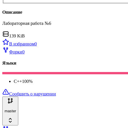
Описание
Лабораторная работа №6
139 KiB
В избранном
0
Форки
0
Языки
C++
100
%
Сообщить о нарушении
master