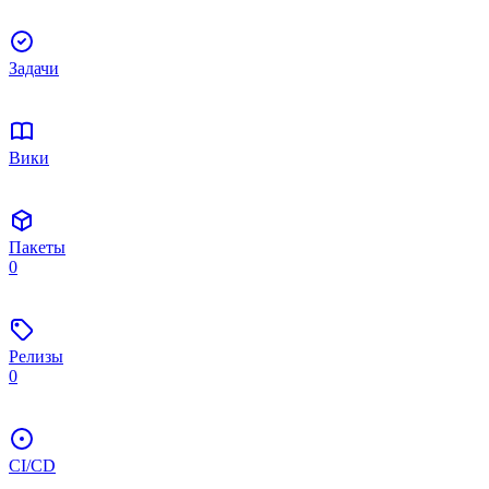
Задачи
Вики
Пакеты
0
Релизы
0
CI/CD