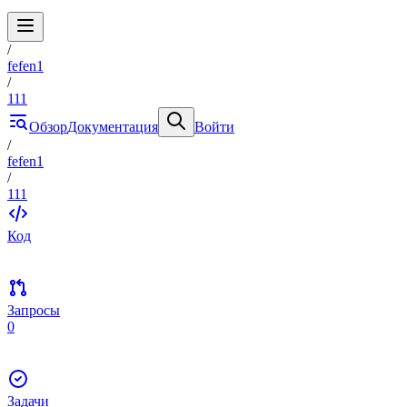
/
fefen1
/
111
Обзор
Документация
Войти
/
fefen1
/
111
Код
Запросы
0
Задачи