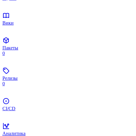
Вики
Пакеты
0
Релизы
0
CI/CD
Аналитика