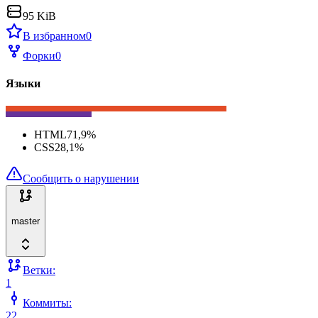
95 KiB
В избранном
0
Форки
0
Языки
HTML
71,9
%
CSS
28,1
%
Сообщить о нарушении
master
Ветки:
1
Коммиты:
22