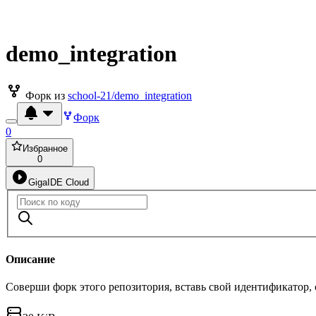
demo_integration
Форк из
school-21/demo_integration
Форк
0
Избранное
0
GigaIDE Cloud
Описание
Соверши форк этого репозитория, вставь свой идентификатор,