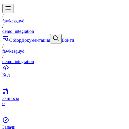
/
fawkesguyd
/
demo_integration
Обзор
Документация
Войти
/
fawkesguyd
/
demo_integration
Код
Запросы
0
Задачи