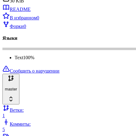
30 KiB
README
В избранном
0
Форки
0
Языки
Text
100
%
Сообщить о нарушении
master
Ветки:
1
Коммиты:
5