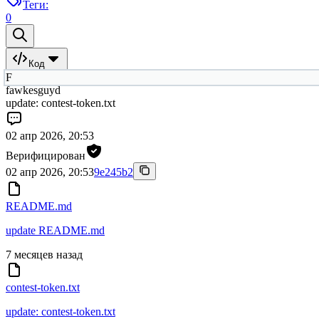
Теги:
0
Код
F
fawkesguyd
update: contest-token.txt
02 апр 2026, 20:53
Верифицирован
02 апр 2026, 20:53
9e245b2
README.md
update README.md
7 месяцев назад
contest-token.txt
update: contest-token.txt