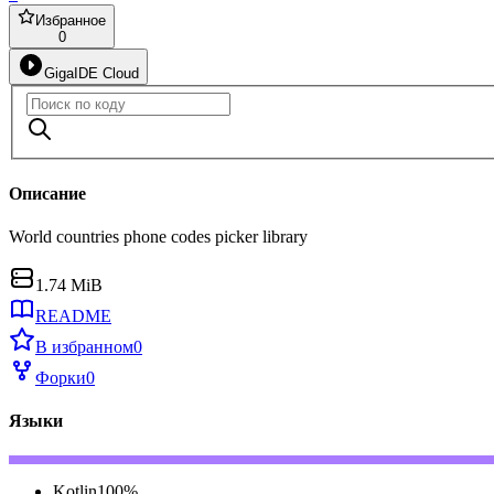
Избранное
0
GigaIDE Cloud
Описание
World countries phone codes picker library
1.74 MiB
README
В избранном
0
Форки
0
Языки
Kotlin
100
%