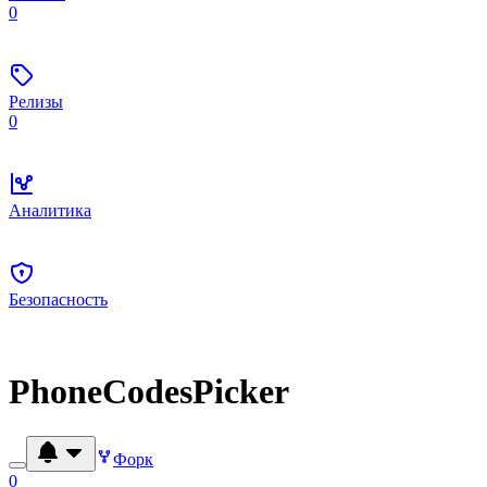
0
Релизы
0
Аналитика
Безопасность
PhoneCodesPicker
Форк
0